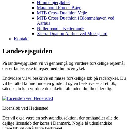
Himmelbjergløbet
Marathon i Fruens Bøge
MTB Cross Duathlon Vejle
MTB Cross Duathlon i Blommehaven ved
Aarhus
Nullermand – Kerteminde
Xterra Duatlon Aarhus ved Moesgaard
Kontakt
Landevejsguiden
På landevejsguiden vil vi gennemgå og vurdere forskellige rejsemål
der er fantastiske til rejser med din racercykel.
Endvidere vil vi beskrive en masse forskellige løb på racercykel. Du
vil her altid kunne finde en guide til og en beskrivelse af et løb,
således du kan vurdere de enkelte løb inden du tilmelder dig.
Licensløb ved Hedensted
Der vil også være en selvstændig sektion, der omhandler alle de
dejlige licensløb der køres i Danmark. Nogle få udenlandske
licensløb vil også blive beskrevet.