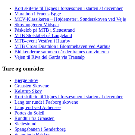
Kort skiferie til Tignes i forsæsonen i starten af december
Marathon i Fruens Bøge
MCV-Klassikeren – Højdemeter i Sønderskoven ved Vejle
Skovhuggeren Midspar
Påskeløb på MTB i Slettestrand
MTB Slotsløbet på Langeland
MTB-event Vestfyn i Haarby
MTB Cross Duathlon i Blommehaven ved Aarhus
Bid tænderne sammen når der trænes om vinteren
Vejen til Riva del Garda via Transalp
Ture og områder
Bjerge Skov
Graasten Skovene
Kelstrup Skov
Kort skiferie til Tignes i forsæsonen i starten af december
Lang tur rundt i Faaborg skovene
Langrend ved Achensee
Portes du Soleil
Rundtur fra Graasten
Slettestrand
Spangsbanen i Sønderborg
Svanninge Bakker