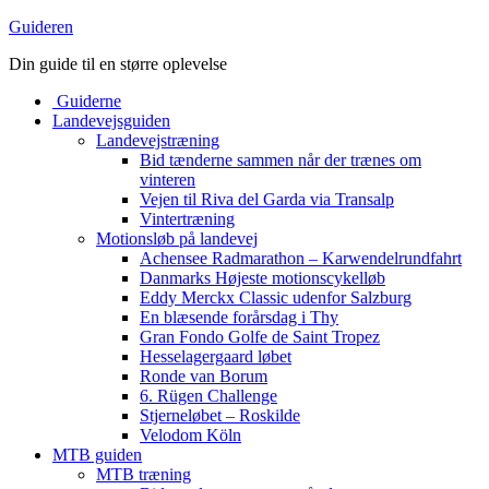
Guideren
Din guide til en større oplevelse
Guiderne
Landevejsguiden
Landevejstræning
Bid tænderne sammen når der trænes om
vinteren
Vejen til Riva del Garda via Transalp
Vintertræning
Motionsløb på landevej
Achensee Radmarathon – Karwendelrundfahrt
Danmarks Højeste motionscykelløb
Eddy Merckx Classic udenfor Salzburg
En blæsende forårsdag i Thy
Gran Fondo Golfe de Saint Tropez
Hesselagergaard løbet
Ronde van Borum
6. Rügen Challenge
Stjerneløbet – Roskilde
Velodom Köln
MTB guiden
MTB træning