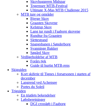
Skovhuggeren Midspar
Tegernsee MTB-Festival
Ultimate X-Mas MTB Challenge 2015
MTB ture og områder
Bjerge Skov
Graasten Skovene
Kelstrup Skov
Lang tur rundt i Faaborg skovene
Rundtur fra Graasten
Slettestrand
Spangsbanen i Sønderborg
Svanninge Bakker
Søgård Skov
Vedligeholdelse af MTB
Forårs tjek
Guide til hurtig MTB-rens
Skiguiden
Kort skiferie til Tignes i forsæsonen i starten af
december
Langrend ved Achensee
Portes du Soleil
Triguiden
En triatlets bekendelser
Løbsberetninger
DGI crossløb i Faaborg