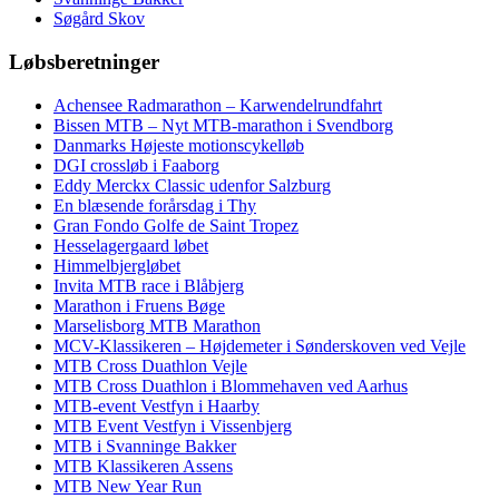
Søgård Skov
Løbsberetninger
Achensee Radmarathon – Karwendelrundfahrt
Bissen MTB – Nyt MTB-marathon i Svendborg
Danmarks Højeste motionscykelløb
DGI crossløb i Faaborg
Eddy Merckx Classic udenfor Salzburg
En blæsende forårsdag i Thy
Gran Fondo Golfe de Saint Tropez
Hesselagergaard løbet
Himmelbjergløbet
Invita MTB race i Blåbjerg
Marathon i Fruens Bøge
Marselisborg MTB Marathon
MCV-Klassikeren – Højdemeter i Sønderskoven ved Vejle
MTB Cross Duathlon Vejle
MTB Cross Duathlon i Blommehaven ved Aarhus
MTB-event Vestfyn i Haarby
MTB Event Vestfyn i Vissenbjerg
MTB i Svanninge Bakker
MTB Klassikeren Assens
MTB New Year Run