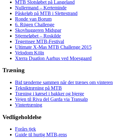
MTB Slotsløbet på Langeland
Nullermand – Kerteminde
Påskeløb på MTB i Slettestrand
Ronde van Borum
6. Rügen Challenge
Skovhuggeren Midspar
Stjerneløbet – Roskilde
Tegernsee MTB-Festival
Ultimate X-Mas MTB Challenge 2015
Velodom Köln
Xterra Duatlon Aarhus ved Moesgaard
Træning
Bid tænderne sammen når der trænes om vinteren
Tekniktræning på MTB
Træning i kørsel i bakker og bjerge
Vejen til Riva del Garda via Transalp
Vintertræning
Vedligeholdelse
Forårs tjek
Guide til hurtig MTB-rens