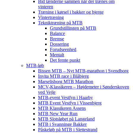
Bid tænderne sammen når der trænes om
vinteren
Træning i kørsel i bakker og bjerge
Vintertræning
Tekniktræning på MTB
Grundstillingen på MTB
Balance
Bremse
Dossering
Forudseenhed
Mentalt
Det femte punkt
MTB-løb
Bissen MTB – Nyt MTB-marathon i Svendborg
Invita MTB race i Blåbjerg
Marselisborg MTB Marathon
MCV-Klassikeren – Højdemeter i Sønderskoven
ved Vejle
MTB-event Vestfyn i Haarby
MTB Event Vestfyn i Vissenbjerg
MTB Klassikeren Assens
MTB New Year Run
MTB Slotsløbet på Langeland
MTB i Svanninge Bakker
Påskeløb på MTB i Slettestrand