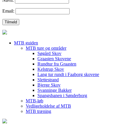
Navn:
Email:
MTB guiden
MTB ture og områder
Søgård Skov
Graasten Skovene
Rundtur fra Graasten
Kelstrup Skov
Lang tur rundt i Faaborg skovene
Slettestrand
Bjerge Skov
Svanninge Bakker
Spangsbanen i Sønderborg
MTB-løb
Vedligeholdelse af MTB
MTB træning