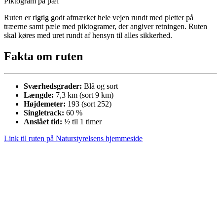
Piktogram på pæl
Ruten er rigtig godt afmærket hele vejen rundt med pletter på
træerne samt pæle med piktogramer, der angiver retningen. Ruten
skal køres med uret rundt af hensyn til alles sikkerhed.
Fakta om ruten
Sværhedsgrader:
Blå og sort
Længde:
7,3 km (sort 9 km)
Højdemeter:
193 (sort 252)
Singletrack:
60 %
Anslået tid:
½ til 1 timer
Link til ruten på Naturstyrelsens hjemmeside