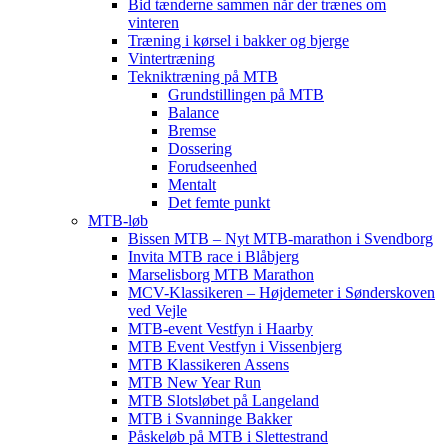
Bid tænderne sammen når der trænes om
vinteren
Træning i kørsel i bakker og bjerge
Vintertræning
Tekniktræning på MTB
Grundstillingen på MTB
Balance
Bremse
Dossering
Forudseenhed
Mentalt
Det femte punkt
MTB-løb
Bissen MTB – Nyt MTB-marathon i Svendborg
Invita MTB race i Blåbjerg
Marselisborg MTB Marathon
MCV-Klassikeren – Højdemeter i Sønderskoven
ved Vejle
MTB-event Vestfyn i Haarby
MTB Event Vestfyn i Vissenbjerg
MTB Klassikeren Assens
MTB New Year Run
MTB Slotsløbet på Langeland
MTB i Svanninge Bakker
Påskeløb på MTB i Slettestrand