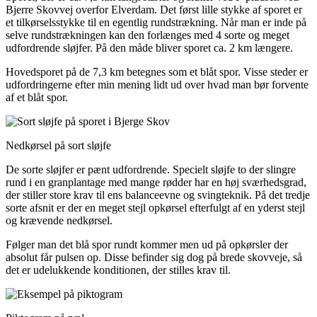
Bjerre Skovvej overfor Elverdam. Det først lille stykke af sporet er
et tilkørselsstykke til en egentlig rundstrækning. Når man er inde på
selve rundstrækningen kan den forlænges med 4 sorte og meget
udfordrende sløjfer. På den måde bliver sporet ca. 2 km længere.
Hovedsporet på de 7,3 km betegnes som et blåt spor. Visse steder er
udfordringerne efter min mening lidt ud over hvad man bør forvente
af et blåt spor.
Nedkørsel på sort sløjfe
De sorte sløjfer er pænt udfordrende. Specielt sløjfe to der slingre
rund i en granplantage med mange rødder har en høj sværhedsgrad,
der stiller store krav til ens balanceevne og svingteknik. På det tredje
sorte afsnit er der en meget stejl opkørsel efterfulgt af en yderst stejl
og krævende nedkørsel.
Følger man det blå spor rundt kommer men ud på opkørsler der
absolut får pulsen op. Disse befinder sig dog på brede skovveje, så
det er udelukkende konditionen, der stilles krav til.