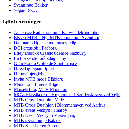
Svanninge Bakker
Søgård Skov
Løbsberetninger
Achensee Radmarathon – Karwendelrundfahrt
Bissen MTB – Nyt MTB-marathon i Svendborg
Danmarks Højeste motionscykelløb
DGI crossløb i Faaborg
Eddy Merckx Classic udenfor Salzburg
En blæsende forårsdag i Thy
Gran Fondo Golfe de Saint Tropez
Hesselagergaard løbet
Himmelbjergløbet
Invita MTB race i Blåbjerg
Marathon i Fruens Bøge
Marselisborg MTB Marathon
MCV-Klassikeren – Højdemeter i Sønderskoven ved Vejle
MTB Cross Duathlon Vejle
MTB Cross Duathlon i Blommehaven ved Aarhus
MTB-event Vestfyn i Haarby
MTB Event Vestfyn i Vissenbjerg
MTB i Svanninge Bakker
MTB Klassikeren Assens