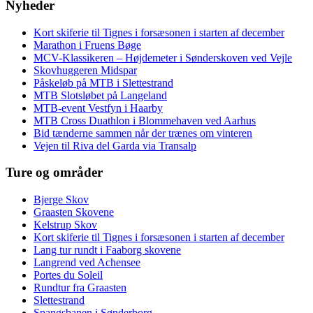
Nyheder
Kort skiferie til Tignes i forsæsonen i starten af december
Marathon i Fruens Bøge
MCV-Klassikeren – Højdemeter i Sønderskoven ved Vejle
Skovhuggeren Midspar
Påskeløb på MTB i Slettestrand
MTB Slotsløbet på Langeland
MTB-event Vestfyn i Haarby
MTB Cross Duathlon i Blommehaven ved Aarhus
Bid tænderne sammen når der trænes om vinteren
Vejen til Riva del Garda via Transalp
Ture og områder
Bjerge Skov
Graasten Skovene
Kelstrup Skov
Kort skiferie til Tignes i forsæsonen i starten af december
Lang tur rundt i Faaborg skovene
Langrend ved Achensee
Portes du Soleil
Rundtur fra Graasten
Slettestrand
Spangsbanen i Sønderborg