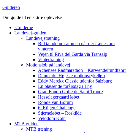
Guideren
Din guide til en større oplevelse
Guiderne
Landevejsguiden
Landevejstræning
Bid tænderne sammen når der trænes om
vinteren
Vejen til Riva del Garda via Transalp
Vintertræning
Motionsløb på landevej
Achensee Radmarathon – Karwendelrundfahrt
Danmarks Højeste motionscykelløb
Eddy Merckx Classic udenfor Salzburg
En blæsende forårsdag i Thy
Gran Fondo Golfe de Saint Tropez
Hesselagergaard løbet
Ronde van Borum
6. Rügen Challenge
Stjerneløbet – Roskilde
Velodom Köln
MTB guiden
MTB træning