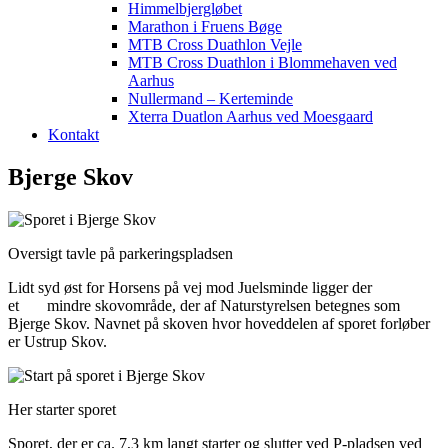
Himmelbjergløbet
Marathon i Fruens Bøge
MTB Cross Duathlon Vejle
MTB Cross Duathlon i Blommehaven ved
Aarhus
Nullermand – Kerteminde
Xterra Duatlon Aarhus ved Moesgaard
Kontakt
Bjerge Skov
Oversigt tavle på parkeringspladsen
Lidt syd øst for Horsens på vej mod Juelsminde ligger der
et mindre skovområde, der af Naturstyrelsen betegnes som
Bjerge Skov. Navnet på skoven hvor hoveddelen af sporet forløber
er Ustrup Skov.
Her starter sporet
Sporet, der er ca. 7,3 km langt starter og slutter ved P-pladsen ved