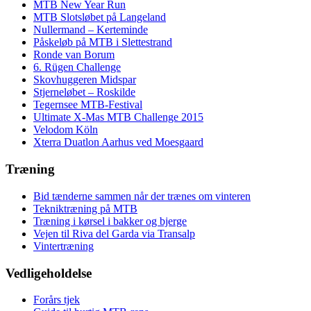
MTB New Year Run
MTB Slotsløbet på Langeland
Nullermand – Kerteminde
Påskeløb på MTB i Slettestrand
Ronde van Borum
6. Rügen Challenge
Skovhuggeren Midspar
Stjerneløbet – Roskilde
Tegernsee MTB-Festival
Ultimate X-Mas MTB Challenge 2015
Velodom Köln
Xterra Duatlon Aarhus ved Moesgaard
Træning
Bid tænderne sammen når der trænes om vinteren
Tekniktræning på MTB
Træning i kørsel i bakker og bjerge
Vejen til Riva del Garda via Transalp
Vintertræning
Vedligeholdelse
Forårs tjek