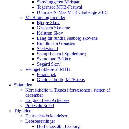
Skovhuggeren Midspar
Tegernsee MTB-Festival
Ultimate X-Mas MTB Challenge 2015
MTB ture og områder
Bjerge Skov
Graasten Skovene
Kelstrup Skov
Lang tur rundt i Faaborg skovene
Rundtur fra Graasten
Slettestrand
Spangsbanen i Sønderborg
Svanninge Bakker
Søgård Skov
Vedligeholdelse af MTB
Forårs tjek
Guide til hurtig MTB-rens
Skiguiden
Kort skiferie til Tignes i forsæsonen i starten af
december
Langrend ved Achensee
Portes du Soleil
Triguiden
En triatlets bekendelser
Løbsberetninger
DGI crossløb i Faaborg