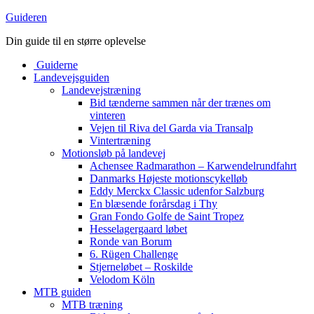
Guideren
Din guide til en større oplevelse
Guiderne
Landevejsguiden
Landevejstræning
Bid tænderne sammen når der trænes om
vinteren
Vejen til Riva del Garda via Transalp
Vintertræning
Motionsløb på landevej
Achensee Radmarathon – Karwendelrundfahrt
Danmarks Højeste motionscykelløb
Eddy Merckx Classic udenfor Salzburg
En blæsende forårsdag i Thy
Gran Fondo Golfe de Saint Tropez
Hesselagergaard løbet
Ronde van Borum
6. Rügen Challenge
Stjerneløbet – Roskilde
Velodom Köln
MTB guiden
MTB træning