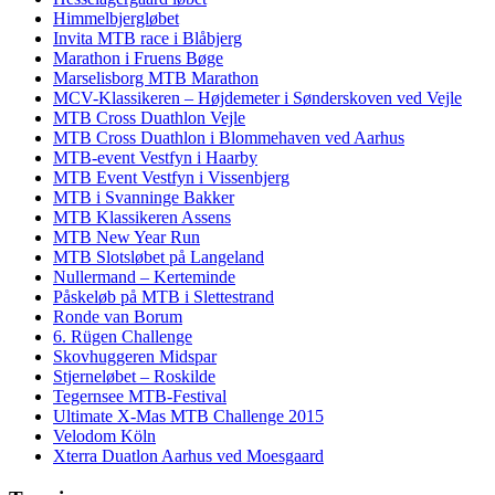
Himmelbjergløbet
Invita MTB race i Blåbjerg
Marathon i Fruens Bøge
Marselisborg MTB Marathon
MCV-Klassikeren – Højdemeter i Sønderskoven ved Vejle
MTB Cross Duathlon Vejle
MTB Cross Duathlon i Blommehaven ved Aarhus
MTB-event Vestfyn i Haarby
MTB Event Vestfyn i Vissenbjerg
MTB i Svanninge Bakker
MTB Klassikeren Assens
MTB New Year Run
MTB Slotsløbet på Langeland
Nullermand – Kerteminde
Påskeløb på MTB i Slettestrand
Ronde van Borum
6. Rügen Challenge
Skovhuggeren Midspar
Stjerneløbet – Roskilde
Tegernsee MTB-Festival
Ultimate X-Mas MTB Challenge 2015
Velodom Köln
Xterra Duatlon Aarhus ved Moesgaard