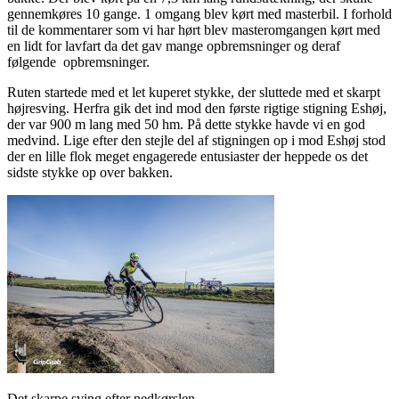
gennemkøres 10 gange. 1 omgang blev kørt med masterbil. I forhold
til de kommentarer som vi har hørt blev masteromgangen kørt med
en lidt for lavfart da det gav mange opbremsninger og deraf
følgende opbremsninger.
Ruten startede med et let kuperet stykke, der sluttede med et skarpt
højresving. Herfra gik det ind mod den første rigtige stigning Eshøj,
der var 900 m lang med 50 hm. På dette stykke havde vi en god
medvind. Lige efter den stejle del af stigningen op i mod Eshøj stod
der en lille flok meget engagerede entusiaster der heppede os det
sidste stykke op over bakken.
Det skarpe sving efter nedkørslen