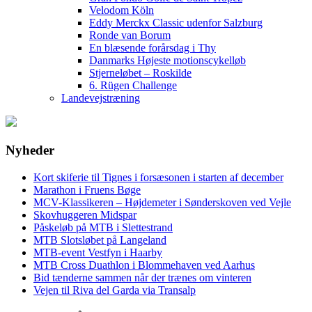
Velodom Köln
Eddy Merckx Classic udenfor Salzburg
Ronde van Borum
En blæsende forårsdag i Thy
Danmarks Højeste motionscykelløb
Stjerneløbet – Roskilde
6. Rügen Challenge
Landevejstræning
Nyheder
Kort skiferie til Tignes i forsæsonen i starten af december
Marathon i Fruens Bøge
MCV-Klassikeren – Højdemeter i Sønderskoven ved Vejle
Skovhuggeren Midspar
Påskeløb på MTB i Slettestrand
MTB Slotsløbet på Langeland
MTB-event Vestfyn i Haarby
MTB Cross Duathlon i Blommehaven ved Aarhus
Bid tænderne sammen når der trænes om vinteren
Vejen til Riva del Garda via Transalp