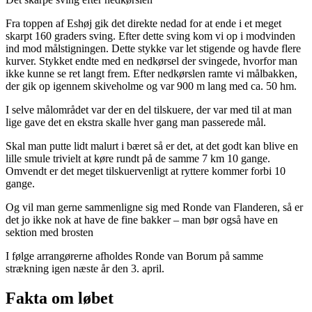
Fra toppen af Eshøj gik det direkte nedad for at ende i et meget
skarpt 160 graders sving. Efter dette sving kom vi op i modvinden
ind mod målstigningen. Dette stykke var let stigende og havde flere
kurver. Stykket endte med en nedkørsel der svingede, hvorfor man
ikke kunne se ret langt frem. Efter nedkørslen ramte vi målbakken,
der gik op igennem skiveholme og var 900 m lang med ca. 50 hm.
I selve målområdet var der en del tilskuere, der var med til at man
lige gave det en ekstra skalle hver gang man passerede mål.
Skal man putte lidt malurt i bæret så er det, at det godt kan blive en
lille smule trivielt at køre rundt på de samme 7 km 10 gange.
Omvendt er det meget tilskuervenligt at ryttere kommer forbi 10
gange.
Og vil man gerne sammenligne sig med Ronde van Flanderen, så er
det jo ikke nok at have de fine bakker – man bør også have en
sektion med brosten
I følge arrangørerne afholdes Ronde van Borum på samme
strækning igen næste år den 3. april.
Fakta om løbet