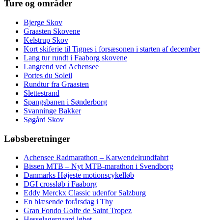
Ture og områder
Bjerge Skov
Graasten Skovene
Kelstrup Skov
Kort skiferie til Tignes i forsæsonen i starten af december
Lang tur rundt i Faaborg skovene
Langrend ved Achensee
Portes du Soleil
Rundtur fra Graasten
Slettestrand
Spangsbanen i Sønderborg
Svanninge Bakker
Søgård Skov
Løbsberetninger
Achensee Radmarathon – Karwendelrundfahrt
Bissen MTB – Nyt MTB-marathon i Svendborg
Danmarks Højeste motionscykelløb
DGI crossløb i Faaborg
Eddy Merckx Classic udenfor Salzburg
En blæsende forårsdag i Thy
Gran Fondo Golfe de Saint Tropez
Hesselagergaard løbet