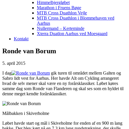
Himmelbjergløbet
Marathon i Fruens Bøge
MTB Cross Duathlon Vejle
MTB Cross Duathlon i Blommehaven ved
Aarhus
Nullermand – Kerteminde
Xterra Duatlon Aarhus ved Moesgaard
Kontakt
Ronde van Borum
5. april 2015
I dag
gik turen til området mellem Galten og
Sabro lidt vest for Aarhus. Her havde Alt om Cykling arrangeret
hvad de selv mener skal være en ny forårsklassiker. Løbet køres
samme dag som Ronde van Flanderen og skal ses som en hyldet til
denne meget kendte forårsklassiker.
Målbakken i Skiverholme
Løbet havde start og mål i Skiveholme for enden af en 900 m lang
bakke. Der blev kørt på en 7,3 km lang rundstrækning, der skulle