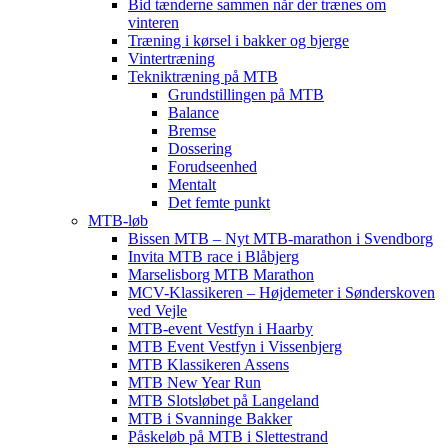
Bid tænderne sammen når der trænes om
vinteren
Træning i kørsel i bakker og bjerge
Vintertræning
Tekniktræning på MTB
Grundstillingen på MTB
Balance
Bremse
Dossering
Forudseenhed
Mentalt
Det femte punkt
MTB-løb
Bissen MTB – Nyt MTB-marathon i Svendborg
Invita MTB race i Blåbjerg
Marselisborg MTB Marathon
MCV-Klassikeren – Højdemeter i Sønderskoven
ved Vejle
MTB-event Vestfyn i Haarby
MTB Event Vestfyn i Vissenbjerg
MTB Klassikeren Assens
MTB New Year Run
MTB Slotsløbet på Langeland
MTB i Svanninge Bakker
Påskeløb på MTB i Slettestrand