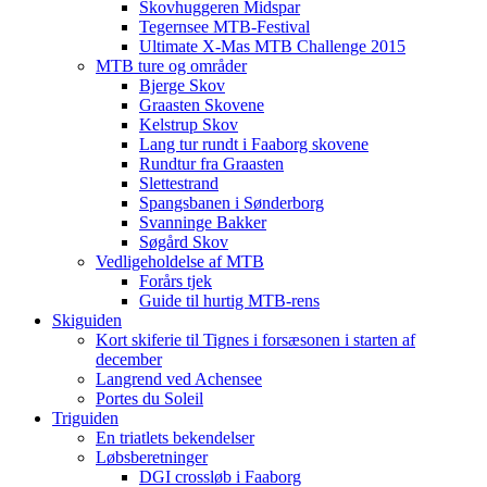
Skovhuggeren Midspar
Tegernsee MTB-Festival
Ultimate X-Mas MTB Challenge 2015
MTB ture og områder
Bjerge Skov
Graasten Skovene
Kelstrup Skov
Lang tur rundt i Faaborg skovene
Rundtur fra Graasten
Slettestrand
Spangsbanen i Sønderborg
Svanninge Bakker
Søgård Skov
Vedligeholdelse af MTB
Forårs tjek
Guide til hurtig MTB-rens
Skiguiden
Kort skiferie til Tignes i forsæsonen i starten af
december
Langrend ved Achensee
Portes du Soleil
Triguiden
En triatlets bekendelser
Løbsberetninger
DGI crossløb i Faaborg