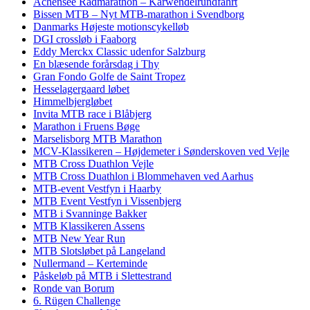
Achensee Radmarathon – Karwendelrundfahrt
Bissen MTB – Nyt MTB-marathon i Svendborg
Danmarks Højeste motionscykelløb
DGI crossløb i Faaborg
Eddy Merckx Classic udenfor Salzburg
En blæsende forårsdag i Thy
Gran Fondo Golfe de Saint Tropez
Hesselagergaard løbet
Himmelbjergløbet
Invita MTB race i Blåbjerg
Marathon i Fruens Bøge
Marselisborg MTB Marathon
MCV-Klassikeren – Højdemeter i Sønderskoven ved Vejle
MTB Cross Duathlon Vejle
MTB Cross Duathlon i Blommehaven ved Aarhus
MTB-event Vestfyn i Haarby
MTB Event Vestfyn i Vissenbjerg
MTB i Svanninge Bakker
MTB Klassikeren Assens
MTB New Year Run
MTB Slotsløbet på Langeland
Nullermand – Kerteminde
Påskeløb på MTB i Slettestrand
Ronde van Borum
6. Rügen Challenge