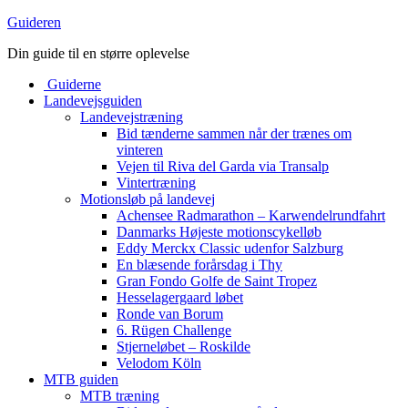
Guideren
Din guide til en større oplevelse
Guiderne
Landevejsguiden
Landevejstræning
Bid tænderne sammen når der trænes om
vinteren
Vejen til Riva del Garda via Transalp
Vintertræning
Motionsløb på landevej
Achensee Radmarathon – Karwendelrundfahrt
Danmarks Højeste motionscykelløb
Eddy Merckx Classic udenfor Salzburg
En blæsende forårsdag i Thy
Gran Fondo Golfe de Saint Tropez
Hesselagergaard løbet
Ronde van Borum
6. Rügen Challenge
Stjerneløbet – Roskilde
Velodom Köln
MTB guiden
MTB træning