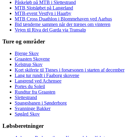
Påskeløb på MTB i Slettestrand
MTB Slotsløbet på Langeland
MTB-event Vestfyn i Haarby
MTB Cross Duathlon i Blommehaven ved Aarhus
Bid tænderne sammen når der trænes om vinteren
Vejen til Riva del Garda via Transalp
Ture og områder
Bjerge Skov
Graasten Skovene
Kelstrup Skov
Kort skiferie til Tignes i forsæsonen i starten af december
Lang tur rundt i Faaborg skovene
Langrend ved Achensee
Portes du Soleil
Rundtur fra Graasten
Slettestrand
Spangsbanen i Sønderborg
Svanninge Bakker
Søgård Skov
Løbsberetninger