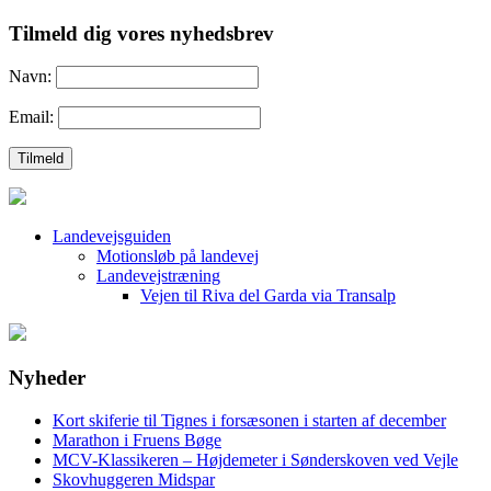
Tilmeld dig vores nyhedsbrev
Navn:
Email:
Landevejsguiden
Motionsløb på landevej
Landevejstræning
Vejen til Riva del Garda via Transalp
Nyheder
Kort skiferie til Tignes i forsæsonen i starten af december
Marathon i Fruens Bøge
MCV-Klassikeren – Højdemeter i Sønderskoven ved Vejle
Skovhuggeren Midspar