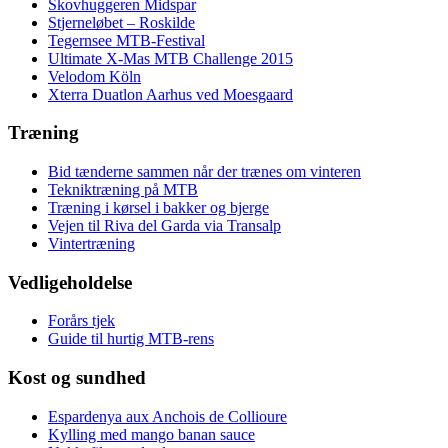
Skovhuggeren Midspar
Stjerneløbet – Roskilde
Tegernsee MTB-Festival
Ultimate X-Mas MTB Challenge 2015
Velodom Köln
Xterra Duatlon Aarhus ved Moesgaard
Træning
Bid tænderne sammen når der trænes om vinteren
Tekniktræning på MTB
Træning i kørsel i bakker og bjerge
Vejen til Riva del Garda via Transalp
Vintertræning
Vedligeholdelse
Forårs tjek
Guide til hurtig MTB-rens
Kost og sundhed
Espardenya aux Anchois de Collioure
Kylling med mango banan sauce