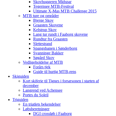
Skovhuggeren Midspar
Tegernsee MTB-Festival
Ultimate X-Mas MTB Challenge 2015
MTB ture og områder
Bjerge Skov
Graasten Skovene
Kelstrup Skov
Lang tur rundt i Faaborg skovene
Rundtur fra Graasten
Slettestrand
Spangsbanen i Sønderborg
Svanninge Bakker
Søgård Skov
Vedligeholdelse af MTB
Forårs tjek
Guide til hurtig MTB-rens
Skiguiden
Kort skiferie til Tignes i forsæsonen i starten af
december
Langrend ved Achensee
Portes du Soleil
Triguiden
En triatlets bekendelser
Løbsberetninger
DGI crossløb i Faaborg