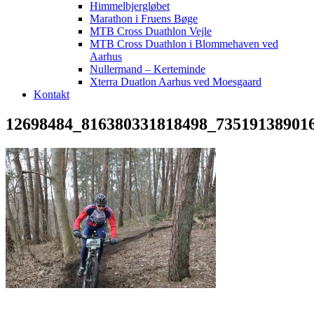
Himmelbjergløbet
Marathon i Fruens Bøge
MTB Cross Duathlon Vejle
MTB Cross Duathlon i Blommehaven ved
Aarhus
Nullermand – Kerteminde
Xterra Duatlon Aarhus ved Moesgaard
Kontakt
12698484_816380331818498_73519138901