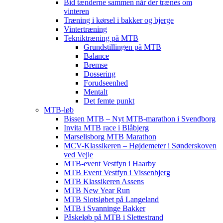
Bid tænderne sammen når der trænes om
vinteren
Træning i kørsel i bakker og bjerge
Vintertræning
Tekniktræning på MTB
Grundstillingen på MTB
Balance
Bremse
Dossering
Forudseenhed
Mentalt
Det femte punkt
MTB-løb
Bissen MTB – Nyt MTB-marathon i Svendborg
Invita MTB race i Blåbjerg
Marselisborg MTB Marathon
MCV-Klassikeren – Højdemeter i Sønderskoven
ved Vejle
MTB-event Vestfyn i Haarby
MTB Event Vestfyn i Vissenbjerg
MTB Klassikeren Assens
MTB New Year Run
MTB Slotsløbet på Langeland
MTB i Svanninge Bakker
Påskeløb på MTB i Slettestrand