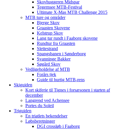
Skovhuggeren Midspar
Tegernsee MTB-Festival
Ultimate X-Mas MTB Challenge 2015
MTB ture og områder
Bjerge Skov
Graasten Skovene
Kelstrup Skov
Lang tur rundt i Faaborg skovene
Rundtur fra Graasten
Slettestrand
Spangsbanen i Sønderborg
Svanninge Bakker
Søgård Skov
Vedligeholdelse af MTB
Forårs tjek
Guide til hurtig MTB-rens
Skiguiden
Kort skiferie til Tignes i forsæsonen i starten af
december
Langrend ved Achensee
Portes du Soleil
Triguiden
En triatlets bekendelser
Løbsberetninger
DGI crossløb i Faaborg