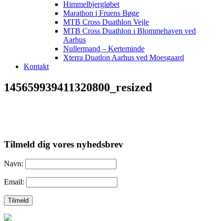
Himmelbjergløbet
Marathon i Fruens Bøge
MTB Cross Duathlon Vejle
MTB Cross Duathlon i Blommehaven ved
Aarhus
Nullermand – Kerteminde
Xterra Duatlon Aarhus ved Moesgaard
Kontakt
145659939411320800_resized
Tilmeld dig vores nyhedsbrev
Navn:
Email: