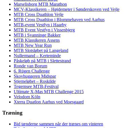
Marselisborg MTB Marathon
MCV-Klassikeren – Højdemeter i Sønderskoven ved Vejle
MTB Cross Duathlon Vejle
MTB Cross Duathlon i Blommehaven ved Aarhus
MTB-event Vestfyn i Haarby
MTB Event Vestfyn i Vissenbjerg
MTB i Svanninge Bakker
MTB Klassikeren Assens
MTB New Year Run
MTB Slotsløbet på Langeland
Nullermand – Kerteminde
Påskeløb på MTB i Slettestrand
Ronde van Borum
6. Rügen Challenge
Skovhuggeren Midspar
Stjerneløbet – Roskilde
Tegernsee MTB-Festival
Ultimate X-Mas MTB Challenge 2015
Velodom Köln
Xterra Duatlon Aarhus ved Moesgaard
Træning
Bid tænderne sammen når der trænes om vinteren