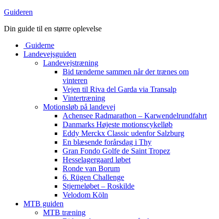
Guideren
Din guide til en større oplevelse
Guiderne
Landevejsguiden
Landevejstræning
Bid tænderne sammen når der trænes om
vinteren
Vejen til Riva del Garda via Transalp
Vintertræning
Motionsløb på landevej
Achensee Radmarathon – Karwendelrundfahrt
Danmarks Højeste motionscykelløb
Eddy Merckx Classic udenfor Salzburg
En blæsende forårsdag i Thy
Gran Fondo Golfe de Saint Tropez
Hesselagergaard løbet
Ronde van Borum
6. Rügen Challenge
Stjerneløbet – Roskilde
Velodom Köln
MTB guiden
MTB træning