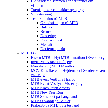
Bid tænderne sammen når der trænes om
vinteren
Træning i kørsel i bakker og bjerge
Vintertræning
Tekniktræning på MTB
Grundstillingen på MTB
Balance
Bremse
Dossering
Forudseenhed
Mentalt
Det femte punkt
MTB-løb
Bissen MTB – Nyt MTB-marathon i Svendborg
Invita MTB race i Blåbjerg
Marselisborg MTB Marathon
MCV-Klassikeren – Højdemeter i Sønderskoven
ved Vejle
MTB-event Vestfyn i Haarby
MTB Event Vestfyn i Vissenbjerg
MTB Klassikeren Assens
MTB New Year Run
MTB Slotsløbet på Langeland
MTB i Svanninge Bakker
Påskeløb på MTB i Slettestrand