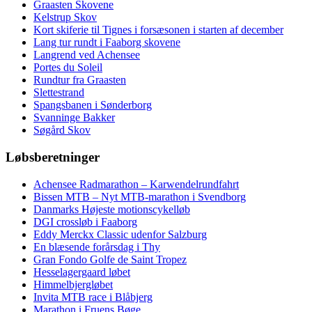
Graasten Skovene
Kelstrup Skov
Kort skiferie til Tignes i forsæsonen i starten af december
Lang tur rundt i Faaborg skovene
Langrend ved Achensee
Portes du Soleil
Rundtur fra Graasten
Slettestrand
Spangsbanen i Sønderborg
Svanninge Bakker
Søgård Skov
Løbsberetninger
Achensee Radmarathon – Karwendelrundfahrt
Bissen MTB – Nyt MTB-marathon i Svendborg
Danmarks Højeste motionscykelløb
DGI crossløb i Faaborg
Eddy Merckx Classic udenfor Salzburg
En blæsende forårsdag i Thy
Gran Fondo Golfe de Saint Tropez
Hesselagergaard løbet
Himmelbjergløbet
Invita MTB race i Blåbjerg
Marathon i Fruens Bøge