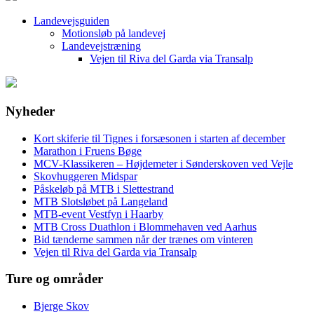
Landevejsguiden
Motionsløb på landevej
Landevejstræning
Vejen til Riva del Garda via Transalp
Nyheder
Kort skiferie til Tignes i forsæsonen i starten af december
Marathon i Fruens Bøge
MCV-Klassikeren – Højdemeter i Sønderskoven ved Vejle
Skovhuggeren Midspar
Påskeløb på MTB i Slettestrand
MTB Slotsløbet på Langeland
MTB-event Vestfyn i Haarby
MTB Cross Duathlon i Blommehaven ved Aarhus
Bid tænderne sammen når der trænes om vinteren
Vejen til Riva del Garda via Transalp
Ture og områder
Bjerge Skov