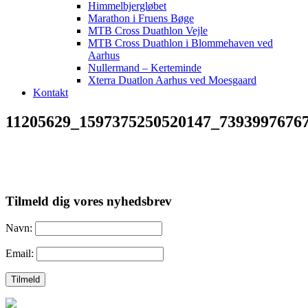
Himmelbjergløbet
Marathon i Fruens Bøge
MTB Cross Duathlon Vejle
MTB Cross Duathlon i Blommehaven ved
Aarhus
Nullermand – Kerteminde
Xterra Duatlon Aarhus ved Moesgaard
Kontakt
11205629_1597375250520147_7393997676
Tilmeld dig vores nyhedsbrev
Navn:
Email: