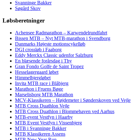
Svanninge Bakker
Søgård Skov
Løbsberetninger
Achensee Radmarathon – Karwendelrundfahrt
Bissen MTB – Nyt MTB-marathon i Svendborg
Danmarks Højeste motionscykelløb
DGI crossløb i Faaborg
Eddy Merckx Classic udenfor Salzburg
En blæsende forårsdag i Thy
Gran Fondo Golfe de Saint Tropez
Hesselagergaard løbet
Himmelbjergløbet
Invita MTB race i Blåbjerg
Marathon i Fruens Bøge
Marselisborg MTB Marathon
MCV-Klassikeren – Højdemeter i Sønderskoven ved Vejle
MTB Cross Duathlon Vejle
MTB Cross Duathlon i Blommehaven ved Aarhus
MTB-event Vestfyn i Haarby
MTB Event Vestfyn i Vissenbjerg
MTB i Svanninge Bakker
MTB Klassikeren Assens
MTB New Year Run