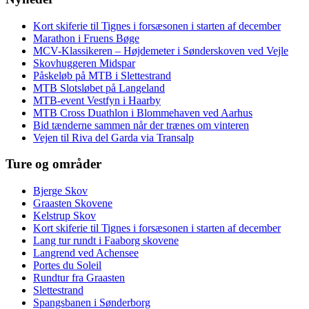
Kort skiferie til Tignes i forsæsonen i starten af december
Marathon i Fruens Bøge
MCV-Klassikeren – Højdemeter i Sønderskoven ved Vejle
Skovhuggeren Midspar
Påskeløb på MTB i Slettestrand
MTB Slotsløbet på Langeland
MTB-event Vestfyn i Haarby
MTB Cross Duathlon i Blommehaven ved Aarhus
Bid tænderne sammen når der trænes om vinteren
Vejen til Riva del Garda via Transalp
Ture og områder
Bjerge Skov
Graasten Skovene
Kelstrup Skov
Kort skiferie til Tignes i forsæsonen i starten af december
Lang tur rundt i Faaborg skovene
Langrend ved Achensee
Portes du Soleil
Rundtur fra Graasten
Slettestrand
Spangsbanen i Sønderborg