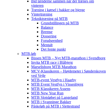
Bid tænderne sammen når der trænes om
vinteren
Træning i kørsel i bakker og bjerge
Vintertræning
Tekniktræning på MTB
Grundstillingen på MTB
Balance
Bremse
Dossering
Forudseenhed
Mentalt
Det femte punkt
MTB-løb
Bissen MTB – Nyt MTB-marathon i Svendborg
Invita MTB race i Blåbjerg
Marselisborg MTB Marathon
MCV-Klassikeren – Højdemeter i Sønderskoven
ved Vejle
MTB-event Vestfyn i Haarby
MTB Event Vestfyn i Vissenbjerg
MTB Klassikeren Assens
MTB New Year Run
MTB Slotsløbet på Langeland
MTB i Svanninge Bakker
Påskeløb på MTB i Slettestrand