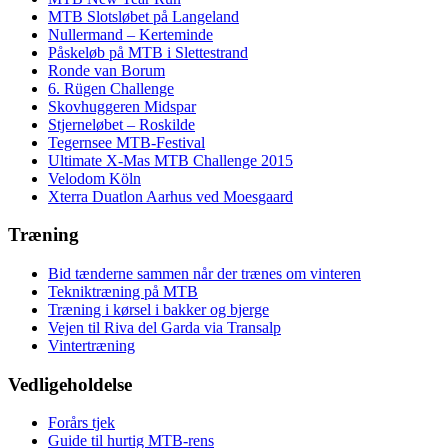
MTB Slotsløbet på Langeland
Nullermand – Kerteminde
Påskeløb på MTB i Slettestrand
Ronde van Borum
6. Rügen Challenge
Skovhuggeren Midspar
Stjerneløbet – Roskilde
Tegernsee MTB-Festival
Ultimate X-Mas MTB Challenge 2015
Velodom Köln
Xterra Duatlon Aarhus ved Moesgaard
Træning
Bid tænderne sammen når der trænes om vinteren
Tekniktræning på MTB
Træning i kørsel i bakker og bjerge
Vejen til Riva del Garda via Transalp
Vintertræning
Vedligeholdelse
Forårs tjek
Guide til hurtig MTB-rens