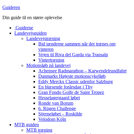
Guideren
Din guide til en større oplevelse
Guiderne
Landevejsguiden
Landevejstræning
Bid tænderne sammen når der trænes om
vinteren
Vejen til Riva del Garda via Transalp
Vintertræning
Motionsløb på landevej
Achensee Radmarathon – Karwendelrundfahrt
Danmarks Højeste motionscykelløb
Eddy Merckx Classic udenfor Salzburg
En blæsende forårsdag i Thy
Gran Fondo Golfe de Saint Tropez
Hesselagergaard løbet
Ronde van Borum
6. Rügen Challenge
Stjerneløbet – Roskilde
Velodom Köln
MTB guiden
MTB træning