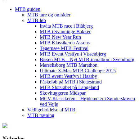
MTB guiden
MTB ture og områder
MTB-løb
Invita MTB race i Blåbjerg
MTB i Svanninge Bakker
MTB New Year Run
MTB Klassikeren Assens
Tegernsee MTB-Festival
MTB Event Vestfyn i Vissenbjerg
Bissen MTB – Nyt MTB-marathon i Svendborg
Marselisborg MTB Marathon
Ultimate X-Mas MTB Challenge 2015
MTB-event Vestfyn i Haarby
Påskeløb på MTB i Slettestrand
MTB Slotsløbet på Langeland
Skovhuggeren Midspar
MCV-Klassikeren – Højdemeter i Sønderskoven
ved Vejle
Vedligeholdelse af MTB
MTB træning
Nyheder