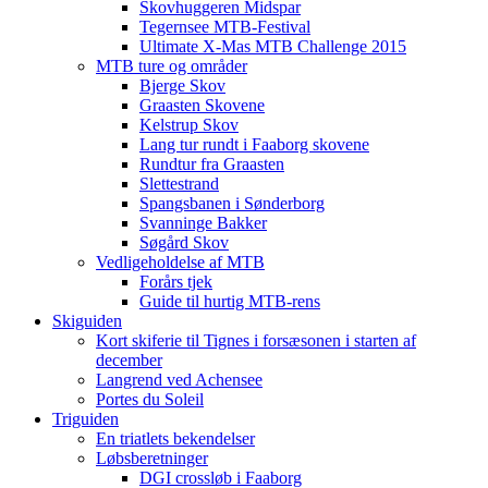
Skovhuggeren Midspar
Tegernsee MTB-Festival
Ultimate X-Mas MTB Challenge 2015
MTB ture og områder
Bjerge Skov
Graasten Skovene
Kelstrup Skov
Lang tur rundt i Faaborg skovene
Rundtur fra Graasten
Slettestrand
Spangsbanen i Sønderborg
Svanninge Bakker
Søgård Skov
Vedligeholdelse af MTB
Forårs tjek
Guide til hurtig MTB-rens
Skiguiden
Kort skiferie til Tignes i forsæsonen i starten af
december
Langrend ved Achensee
Portes du Soleil
Triguiden
En triatlets bekendelser
Løbsberetninger
DGI crossløb i Faaborg