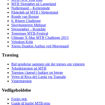
MTB Slotsløbet på Langeland
Nullermand – Kerteminde
Påskeløb på MTB i Slettestrand
Ronde van Borum
6. Rügen Challenge
Skovhuggeren Midspar
Stjerneløbet – Roskilde
Tegernsee MTB-Festival
Ultimate X-Mas MTB Challenge 2015
Velodom Köln
Xterra Duatlon Aarhus ved Moesgaard
Træning
Bid tænderne sammen når der trænes om vinteren
Tekniktræning på MTB
Træning i kørsel i bakker og bjerge
Vejen til Riva del Garda via Transalp
Vintertræning
Vedligeholdelse
Forårs tjek
Guide til hurtig MTB-rens