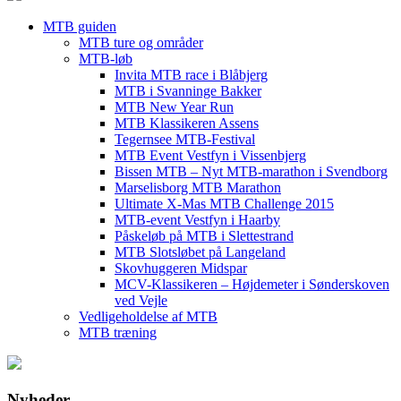
MTB guiden
MTB ture og områder
MTB-løb
Invita MTB race i Blåbjerg
MTB i Svanninge Bakker
MTB New Year Run
MTB Klassikeren Assens
Tegernsee MTB-Festival
MTB Event Vestfyn i Vissenbjerg
Bissen MTB – Nyt MTB-marathon i Svendborg
Marselisborg MTB Marathon
Ultimate X-Mas MTB Challenge 2015
MTB-event Vestfyn i Haarby
Påskeløb på MTB i Slettestrand
MTB Slotsløbet på Langeland
Skovhuggeren Midspar
MCV-Klassikeren – Højdemeter i Sønderskoven
ved Vejle
Vedligeholdelse af MTB
MTB træning
Nyheder