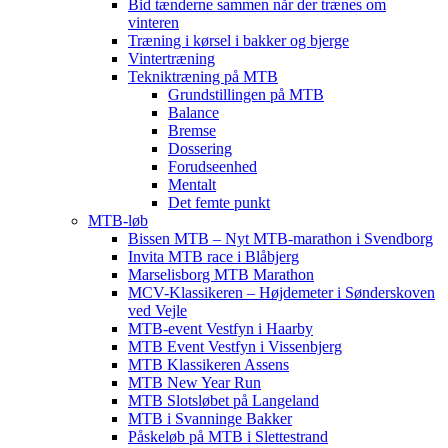
Bid tænderne sammen når der trænes om
vinteren
Træning i kørsel i bakker og bjerge
Vintertræning
Tekniktræning på MTB
Grundstillingen på MTB
Balance
Bremse
Dossering
Forudseenhed
Mentalt
Det femte punkt
MTB-løb
Bissen MTB – Nyt MTB-marathon i Svendborg
Invita MTB race i Blåbjerg
Marselisborg MTB Marathon
MCV-Klassikeren – Højdemeter i Sønderskoven
ved Vejle
MTB-event Vestfyn i Haarby
MTB Event Vestfyn i Vissenbjerg
MTB Klassikeren Assens
MTB New Year Run
MTB Slotsløbet på Langeland
MTB i Svanninge Bakker
Påskeløb på MTB i Slettestrand