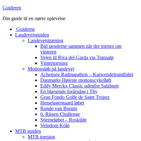
Guideren
Din guide til en større oplevelse
Guiderne
Landevejsguiden
Landevejstræning
Bid tænderne sammen når der trænes om
vinteren
Vejen til Riva del Garda via Transalp
Vintertræning
Motionsløb på landevej
Achensee Radmarathon – Karwendelrundfahrt
Danmarks Højeste motionscykelløb
Eddy Merckx Classic udenfor Salzburg
En blæsende forårsdag i Thy
Gran Fondo Golfe de Saint Tropez
Hesselagergaard løbet
Ronde van Borum
6. Rügen Challenge
Stjerneløbet – Roskilde
Velodom Köln
MTB guiden
MTB træning