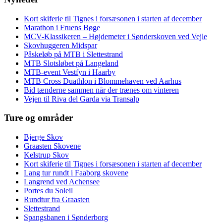
Kort skiferie til Tignes i forsæsonen i starten af december
Marathon i Fruens Bøge
MCV-Klassikeren – Højdemeter i Sønderskoven ved Vejle
Skovhuggeren Midspar
Påskeløb på MTB i Slettestrand
MTB Slotsløbet på Langeland
MTB-event Vestfyn i Haarby
MTB Cross Duathlon i Blommehaven ved Aarhus
Bid tænderne sammen når der trænes om vinteren
Vejen til Riva del Garda via Transalp
Ture og områder
Bjerge Skov
Graasten Skovene
Kelstrup Skov
Kort skiferie til Tignes i forsæsonen i starten af december
Lang tur rundt i Faaborg skovene
Langrend ved Achensee
Portes du Soleil
Rundtur fra Graasten
Slettestrand
Spangsbanen i Sønderborg