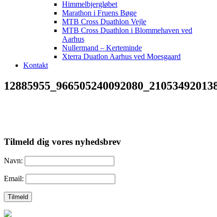
Himmelbjergløbet
Marathon i Fruens Bøge
MTB Cross Duathlon Vejle
MTB Cross Duathlon i Blommehaven ved
Aarhus
Nullermand – Kerteminde
Xterra Duatlon Aarhus ved Moesgaard
Kontakt
12885955_966505240092080_21053492013
Tilmeld dig vores nyhedsbrev
Navn:
Email: