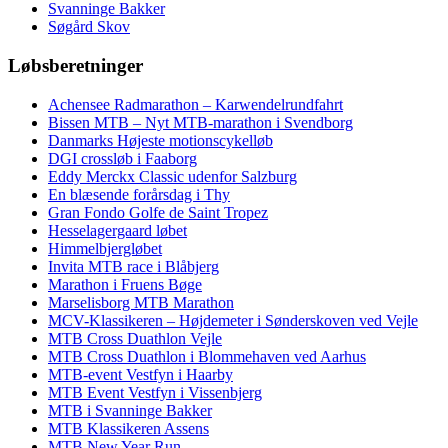
Svanninge Bakker
Søgård Skov
Løbsberetninger
Achensee Radmarathon – Karwendelrundfahrt
Bissen MTB – Nyt MTB-marathon i Svendborg
Danmarks Højeste motionscykelløb
DGI crossløb i Faaborg
Eddy Merckx Classic udenfor Salzburg
En blæsende forårsdag i Thy
Gran Fondo Golfe de Saint Tropez
Hesselagergaard løbet
Himmelbjergløbet
Invita MTB race i Blåbjerg
Marathon i Fruens Bøge
Marselisborg MTB Marathon
MCV-Klassikeren – Højdemeter i Sønderskoven ved Vejle
MTB Cross Duathlon Vejle
MTB Cross Duathlon i Blommehaven ved Aarhus
MTB-event Vestfyn i Haarby
MTB Event Vestfyn i Vissenbjerg
MTB i Svanninge Bakker
MTB Klassikeren Assens
MTB New Year Run