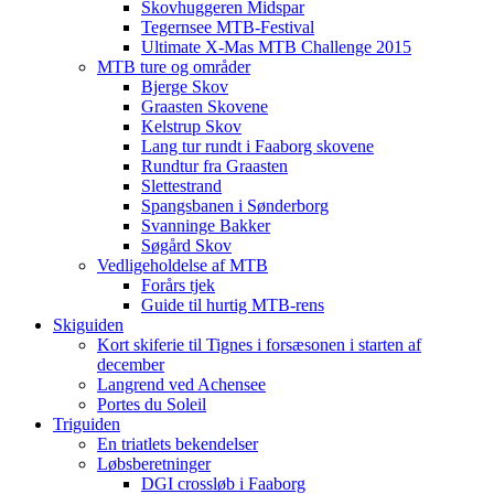
Skovhuggeren Midspar
Tegernsee MTB-Festival
Ultimate X-Mas MTB Challenge 2015
MTB ture og områder
Bjerge Skov
Graasten Skovene
Kelstrup Skov
Lang tur rundt i Faaborg skovene
Rundtur fra Graasten
Slettestrand
Spangsbanen i Sønderborg
Svanninge Bakker
Søgård Skov
Vedligeholdelse af MTB
Forårs tjek
Guide til hurtig MTB-rens
Skiguiden
Kort skiferie til Tignes i forsæsonen i starten af
december
Langrend ved Achensee
Portes du Soleil
Triguiden
En triatlets bekendelser
Løbsberetninger
DGI crossløb i Faaborg