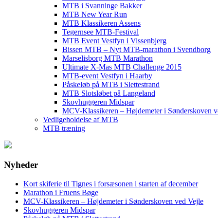
MTB i Svanninge Bakker
MTB New Year Run
MTB Klassikeren Assens
Tegernsee MTB-Festival
MTB Event Vestfyn i Vissenbjerg
Bissen MTB – Nyt MTB-marathon i Svendborg
Marselisborg MTB Marathon
Ultimate X-Mas MTB Challenge 2015
MTB-event Vestfyn i Haarby
Påskeløb på MTB i Slettestrand
MTB Slotsløbet på Langeland
Skovhuggeren Midspar
MCV-Klassikeren – Højdemeter i Sønderskoven v
Vedligeholdelse af MTB
MTB træning
Nyheder
Kort skiferie til Tignes i forsæsonen i starten af december
Marathon i Fruens Bøge
MCV-Klassikeren – Højdemeter i Sønderskoven ved Vejle
Skovhuggeren Midspar