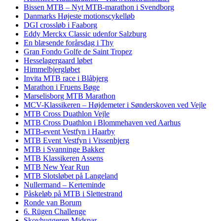
Bissen MTB – Nyt MTB-marathon i Svendborg
Danmarks Højeste motionscykelløb
DGI crossløb i Faaborg
Eddy Merckx Classic udenfor Salzburg
En blæsende forårsdag i Thy
Gran Fondo Golfe de Saint Tropez
Hesselagergaard løbet
Himmelbjergløbet
Invita MTB race i Blåbjerg
Marathon i Fruens Bøge
Marselisborg MTB Marathon
MCV-Klassikeren – Højdemeter i Sønderskoven ved Vejle
MTB Cross Duathlon Vejle
MTB Cross Duathlon i Blommehaven ved Aarhus
MTB-event Vestfyn i Haarby
MTB Event Vestfyn i Vissenbjerg
MTB i Svanninge Bakker
MTB Klassikeren Assens
MTB New Year Run
MTB Slotsløbet på Langeland
Nullermand – Kerteminde
Påskeløb på MTB i Slettestrand
Ronde van Borum
6. Rügen Challenge
Skovhuggeren Midspar