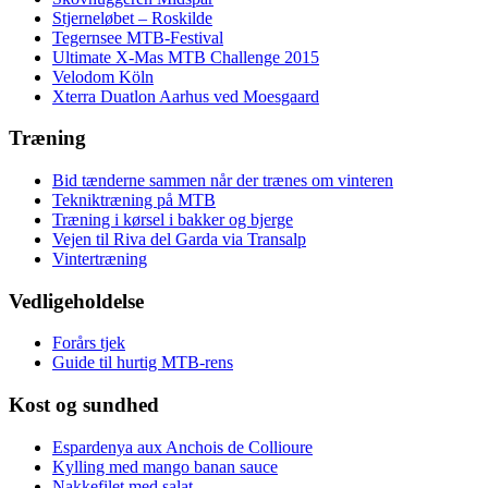
Stjerneløbet – Roskilde
Tegernsee MTB-Festival
Ultimate X-Mas MTB Challenge 2015
Velodom Köln
Xterra Duatlon Aarhus ved Moesgaard
Træning
Bid tænderne sammen når der trænes om vinteren
Tekniktræning på MTB
Træning i kørsel i bakker og bjerge
Vejen til Riva del Garda via Transalp
Vintertræning
Vedligeholdelse
Forårs tjek
Guide til hurtig MTB-rens
Kost og sundhed
Espardenya aux Anchois de Collioure
Kylling med mango banan sauce
Nakkefilet med salat