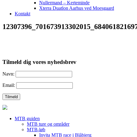
Nullermand – Kerteminde
Xterra Duatlon Aarhus ved Moesgaard
Kontakt
12307396_701673913302015_68406182169
Tilmeld dig vores nyhedsbrev
Navn:
Email:
MTB guiden
MTB ture og områder
MTB-løb
Invita MTB race i Blåbjerg