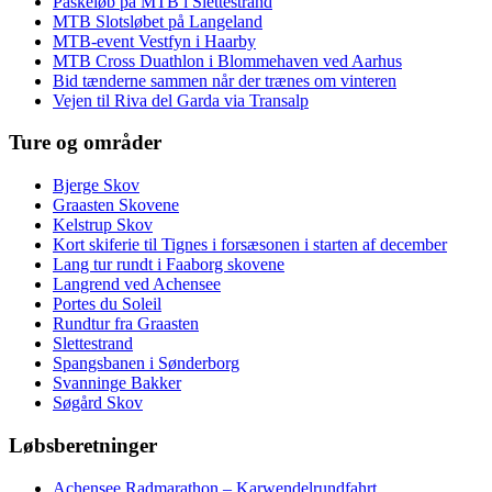
Påskeløb på MTB i Slettestrand
MTB Slotsløbet på Langeland
MTB-event Vestfyn i Haarby
MTB Cross Duathlon i Blommehaven ved Aarhus
Bid tænderne sammen når der trænes om vinteren
Vejen til Riva del Garda via Transalp
Ture og områder
Bjerge Skov
Graasten Skovene
Kelstrup Skov
Kort skiferie til Tignes i forsæsonen i starten af december
Lang tur rundt i Faaborg skovene
Langrend ved Achensee
Portes du Soleil
Rundtur fra Graasten
Slettestrand
Spangsbanen i Sønderborg
Svanninge Bakker
Søgård Skov
Løbsberetninger
Achensee Radmarathon – Karwendelrundfahrt