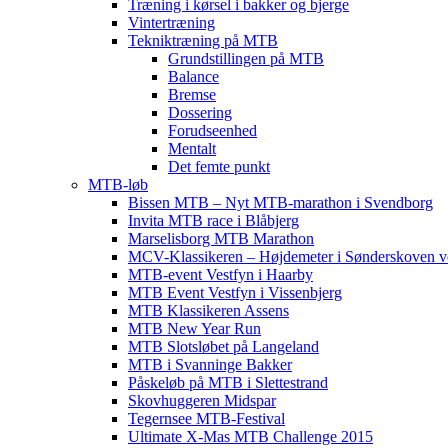
Træning i kørsel i bakker og bjerge
Vintertræning
Tekniktræning på MTB
Grundstillingen på MTB
Balance
Bremse
Dossering
Forudseenhed
Mentalt
Det femte punkt
MTB-løb
Bissen MTB – Nyt MTB-marathon i Svendborg
Invita MTB race i Blåbjerg
Marselisborg MTB Marathon
MCV-Klassikeren – Højdemeter i Sønderskoven v
MTB-event Vestfyn i Haarby
MTB Event Vestfyn i Vissenbjerg
MTB Klassikeren Assens
MTB New Year Run
MTB Slotsløbet på Langeland
MTB i Svanninge Bakker
Påskeløb på MTB i Slettestrand
Skovhuggeren Midspar
Tegernsee MTB-Festival
Ultimate X-Mas MTB Challenge 2015