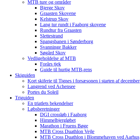
MTB ture og områder
Bjerge Skov
Graasten Skovene
Kelstrup Skov
Lang tur rundt i Faaborg skovene
Rundtur fra Graasten
Slettestrand
Spangsbanen i Sønderborg
Svanninge Bakker
Søgård Skov
Vedligeholdelse af MTB
Forårs tjek
Guide til hurtig MTB-rens
Skiguiden
Kort skiferie til Tignes i forsæsonen i starten af december
Langrend ved Achensee
Portes du Soleil
Triguiden
En triatlets bekendelser
Løbsberetninger
DGI crossløb i Faaborg
Himmelbjergløbet
Marathon i Fruens Bøge
MTB Cross Duathlon Vejle
MTB Cross Duathlon i Blommehaven ved Aarhus