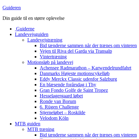
Guideren
Din guide til en større oplevelse
Guiderne
Landevejsguiden
Landevejstræning
Bid tænderne sammen når der trænes om vinteren
Vejen til Riva del Garda via Transalp
Vintertræning
Motionsløb på landevej
Achensee Radmarathon – Karwendelrundfahrt
Danmarks Højeste motionscykelløb
Eddy Merckx Classic udenfor Salzburg
En blæsende forårsdag i Thy
Gran Fondo Golfe de Saint Tropez
Hesselagergaard løbet
Ronde van Borum
6. Rügen Challenge
Stjerneløbet – Roskilde
Velodom Köln
MTB guiden
MTB træning
Bid tænderne sammen når der trænes om vinteren