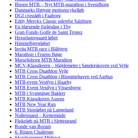
Bissen MTB – Nyt MTB-marathon i Svendborg
Danmarks Højeste motionscykelløb
DGI crossløb i Faaborg
Eddy Merckx Classic udenfor Salzburg
En blæsende forårsdag i Thy
Gran Fondo Golfe de Saint Tropez
Hesselagergaard løbet
Himmelbjergløbet
Invita MTB race i Blåbjerg
Marathon i Fruens Bøge
Marselisborg MTB Marathon
MCV-Klassikeren – Højdemeter i Sønderskoven ved Vejle
MTB Cross Duathlon Vejle
MTB Cross Duathlon i Blommehaven ved Aarhus
MTB-event Vestfyn i Haarby
MTB Event Vestfyn i Vissenbjerg
MTB i Svanninge Bakker
MTB Klassikeren Assens
MTB New Year Run
MTB Slotsløbet på Langeland
Nullermand – Kerteminde
Påskeløb på MTB i Slettestrand
Ronde van Borum
6. Rügen Challenge
Skovhuggeren Midspar