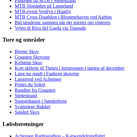
Påskeløb på MTB i Slettestrand
MTB Slotsløbet på Langeland
MTB-event Vestfyn i Haarby
MTB Cross Duathlon i Blommehaven ved Aarhus
Bid tænderne sammen når der trænes om vinteren
Vejen til Riva del Garda via Transalp
Ture og områder
Bjerge Skov
Graasten Skovene
Kelstrup Skov
Kort skiferie til Tignes i forsæsonen i starten af december
Lang tur rundt i Faaborg skovene
Langrend ved Achensee
Portes du Soleil
Rundtur fra Graasten
Slettestrand
Spangsbanen i Sønderborg
Svanninge Bakker
Søgård Skov
Løbsberetninger
Achensee Radmarathon – Karwendelrundfahrt