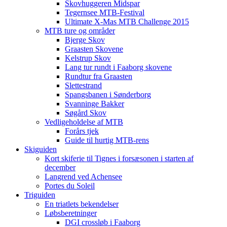
Skovhuggeren Midspar
Tegernsee MTB-Festival
Ultimate X-Mas MTB Challenge 2015
MTB ture og områder
Bjerge Skov
Graasten Skovene
Kelstrup Skov
Lang tur rundt i Faaborg skovene
Rundtur fra Graasten
Slettestrand
Spangsbanen i Sønderborg
Svanninge Bakker
Søgård Skov
Vedligeholdelse af MTB
Forårs tjek
Guide til hurtig MTB-rens
Skiguiden
Kort skiferie til Tignes i forsæsonen i starten af
december
Langrend ved Achensee
Portes du Soleil
Triguiden
En triatlets bekendelser
Løbsberetninger
DGI crossløb i Faaborg