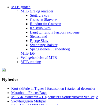
MTB guiden
MTB ture og områder
Søgård Skov
Graasten Skovene
Rundtur fra Graasten
Kelstrup Skov
Lang tur rundt i Faaborg skovene
Slettestrand
Bjerge Skov
Svanninge Bakker
Spangsbanen i Sønderborg
MTB-løb
Vedligeholdelse af MTB
MTB træning
Nyheder
Kort skiferie til Tignes i forsæsonen i starten af december
Marathon i Fruens Bøge
MCV-Klassikeren – Højdemeter i Sønderskoven ved Vejle
Skovhuggeren Midspar