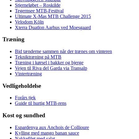
Stjerneløbet – Roskilde
Tegernsee MTB-Festival
Ultimate X-Mas MTB Challenge 2015
Velodom Köln
Xterra Duatlon Aarhus ved Moesgaard
Træning
Bid tænderne sammen når der trænes om vinteren
Tekniktræning på MTB
Træning i kørsel i bakker og bjerge
Vejen til Riva del Garda via Transalp
Vintertræning
Vedligeholdelse
Forårs tjek
Guide til hurtig MTB-rens
Kost og sundhed
Espardenya aux Anchois de Collioure
Kylling med mango banan sauce
Nakkefilet med salat