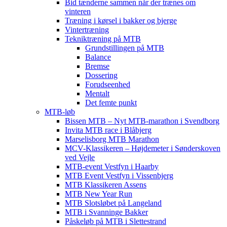
Bid tænderne sammen når der trænes om
vinteren
Træning i kørsel i bakker og bjerge
Vintertræning
Tekniktræning på MTB
Grundstillingen på MTB
Balance
Bremse
Dossering
Forudseenhed
Mentalt
Det femte punkt
MTB-løb
Bissen MTB – Nyt MTB-marathon i Svendborg
Invita MTB race i Blåbjerg
Marselisborg MTB Marathon
MCV-Klassikeren – Højdemeter i Sønderskoven
ved Vejle
MTB-event Vestfyn i Haarby
MTB Event Vestfyn i Vissenbjerg
MTB Klassikeren Assens
MTB New Year Run
MTB Slotsløbet på Langeland
MTB i Svanninge Bakker
Påskeløb på MTB i Slettestrand