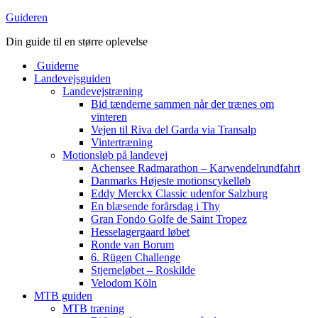
Guideren
Din guide til en større oplevelse
Guiderne
Landevejsguiden
Landevejstræning
Bid tænderne sammen når der trænes om
vinteren
Vejen til Riva del Garda via Transalp
Vintertræning
Motionsløb på landevej
Achensee Radmarathon – Karwendelrundfahrt
Danmarks Højeste motionscykelløb
Eddy Merckx Classic udenfor Salzburg
En blæsende forårsdag i Thy
Gran Fondo Golfe de Saint Tropez
Hesselagergaard løbet
Ronde van Borum
6. Rügen Challenge
Stjerneløbet – Roskilde
Velodom Köln
MTB guiden
MTB træning