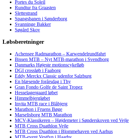
Portes du Soleil
Rundtur fra Graasten
Slettestrand
Spangsbanen i Sønderborg
Svanninge Bakker
Søgård Skov
Løbsberetninger
Achensee Radmarathon – Karwendelrundfahrt
Bissen MTB – Nyt MTB-marathon i Svendborg
Danmarks Højeste motionscykelløb
DGI crossløb i Faaborg
Eddy Merckx Classic udenfor Salzburg
En blæsende forårsdag i Thy
Gran Fondo Golfe de Saint Tropez
Hesselagergaard løbet
Himmelbjergløbet
Invita MTB race i Blåbjerg
Marathon i Fruens Bøge
Marselisborg MTB Marathon
MCV-Klassikeren – Højdemeter i Sønderskoven ved Vejle
MTB Cross Duathlon Vejle
MTB Cross Duathlon i Blommehaven ved Aarhus
MTB-event Vestfyn i Haarby