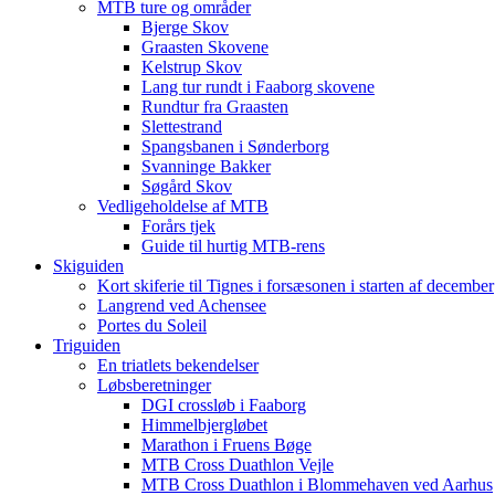
MTB ture og områder
Bjerge Skov
Graasten Skovene
Kelstrup Skov
Lang tur rundt i Faaborg skovene
Rundtur fra Graasten
Slettestrand
Spangsbanen i Sønderborg
Svanninge Bakker
Søgård Skov
Vedligeholdelse af MTB
Forårs tjek
Guide til hurtig MTB-rens
Skiguiden
Kort skiferie til Tignes i forsæsonen i starten af december
Langrend ved Achensee
Portes du Soleil
Triguiden
En triatlets bekendelser
Løbsberetninger
DGI crossløb i Faaborg
Himmelbjergløbet
Marathon i Fruens Bøge
MTB Cross Duathlon Vejle
MTB Cross Duathlon i Blommehaven ved Aarhus