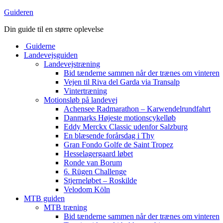
Guideren
Din guide til en større oplevelse
Guiderne
Landevejsguiden
Landevejstræning
Bid tænderne sammen når der trænes om vinteren
Vejen til Riva del Garda via Transalp
Vintertræning
Motionsløb på landevej
Achensee Radmarathon – Karwendelrundfahrt
Danmarks Højeste motionscykelløb
Eddy Merckx Classic udenfor Salzburg
En blæsende forårsdag i Thy
Gran Fondo Golfe de Saint Tropez
Hesselagergaard løbet
Ronde van Borum
6. Rügen Challenge
Stjerneløbet – Roskilde
Velodom Köln
MTB guiden
MTB træning
Bid tænderne sammen når der trænes om vinteren