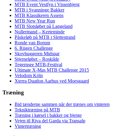
MTB Event Vestfyn i Vissenbjerg
MTB i Svanninge Bakker
MTB Klassikeren Assens
MTB New Year Run
MTB Slotsløbet på Langeland
Nullermand – Kerteminde
Påskeløb på MTB i Slettestrand
Ronde van Borum
6. Rügen Challenge
Skovhuggeren Midspar
Stjerneløbet – Roskilde
Tegernsee MTB-Festival
Ultimate X-Mas MTB Challenge 2015
Velodom Köln
Xterra Duatlon Aarhus ved Moesgaard
Træning
Bid tænderne sammen når der trænes om vinteren
Tekniktræning på MTB
Træning i kørsel i bakker og bjerge
Vejen til Riva del Garda via Transalp
Vintertræning