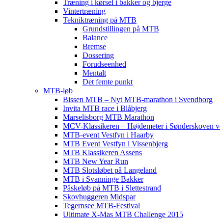
Træning i kørsel i bakker og bjerge
Vintertræning
Tekniktræning på MTB
Grundstillingen på MTB
Balance
Bremse
Dossering
Forudseenhed
Mentalt
Det femte punkt
MTB-løb
Bissen MTB – Nyt MTB-marathon i Svendborg
Invita MTB race i Blåbjerg
Marselisborg MTB Marathon
MCV-Klassikeren – Højdemeter i Sønderskoven v
MTB-event Vestfyn i Haarby
MTB Event Vestfyn i Vissenbjerg
MTB Klassikeren Assens
MTB New Year Run
MTB Slotsløbet på Langeland
MTB i Svanninge Bakker
Påskeløb på MTB i Slettestrand
Skovhuggeren Midspar
Tegernsee MTB-Festival
Ultimate X-Mas MTB Challenge 2015