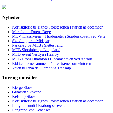
Nyheder
Kort skiferie til Tignes i forsæsonen i starten af december
Marathon i Fruens Bøge
MCV-Klassikeren – Højdemeter i Sønderskoven ved Vejle
Skovhuggeren Midspar
Påskeløb på MTB i Slettestrand
MTB Slotsløbet på Langeland
MTB-event Vestfyn i Haarby
MTB Cross Duathlon i Blommehaven ved Aarhus
Bid tænderne sammen når der trænes om vinteren
Vejen til Riva del Garda via Transalp
Ture og områder
Bjerge Skov
Graasten Skovene
Kelstrup Skov
Kort skiferie til Tignes i forsæsonen i starten af december
Lang tur rundt i Faaborg skovene
Langrend ved Achensee