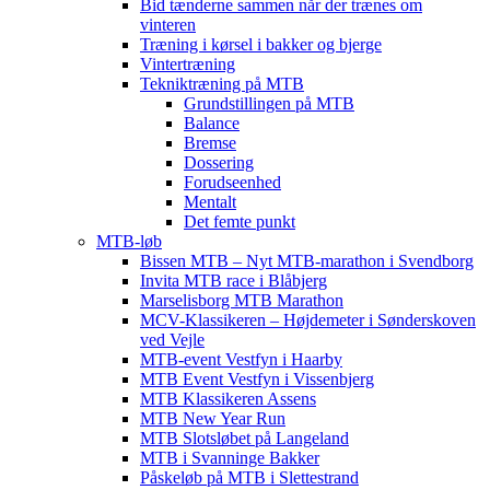
Bid tænderne sammen når der trænes om
vinteren
Træning i kørsel i bakker og bjerge
Vintertræning
Tekniktræning på MTB
Grundstillingen på MTB
Balance
Bremse
Dossering
Forudseenhed
Mentalt
Det femte punkt
MTB-løb
Bissen MTB – Nyt MTB-marathon i Svendborg
Invita MTB race i Blåbjerg
Marselisborg MTB Marathon
MCV-Klassikeren – Højdemeter i Sønderskoven
ved Vejle
MTB-event Vestfyn i Haarby
MTB Event Vestfyn i Vissenbjerg
MTB Klassikeren Assens
MTB New Year Run
MTB Slotsløbet på Langeland
MTB i Svanninge Bakker
Påskeløb på MTB i Slettestrand