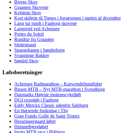
Bjerge Skov
Graasten Skovene
Kelstrup Skov
Kort skiferie til Tignes i forsæsonen i starten af december
Lang tur rundt i Faaborg skovene
Langrend ved Achensee
Portes du Soleil
Rundtur fra Graasten
Slettestrand
Spangsbanen i Sønderborg
Svanninge Bakker
Søgård Skov
Løbsberetninger
Achensee Radmarathon – Karwendelrundfahrt
Bissen MTB – Nyt MTB-marathon i Svendborg
Danmarks Højeste motionscykelløb
DGI crossløb i Faaborg
Eddy Merckx Classic udenfor Salzburg
En blæsende forårsdag i Thy
Gran Fondo Golfe de Saint Tropez
Hesselagergaard løbet
Himmelbjergløbet
Invita MTB race i Blåbjerg