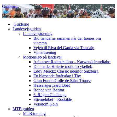
Guideren
Din guide til en større oplevelse
Guiderne
Landevejsguiden
Landevejstræning
Bid tænderne sammen når der trænes om
vinteren
Vejen til Riva del Garda via Transalp
Vintertræning
Motionsløb på landevej
Achensee Radmarathon – Karwendelrundfahrt
Danmarks Højeste motionscykelløb
Eddy Merckx Classic udenfor Salzburg
En blæsende forårsdag i Thy
Gran Fondo Golfe de Saint Tropez
Hesselagergaard løbet
Ronde van Borum
6. Rügen Challenge
Stjerneløbet – Roskilde
Velodom Köln
MTB guiden
MTB træning