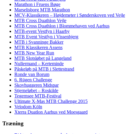
Marathon i Fruens Bøge
Marselisborg MTB Marathon
MCV-Klassikeren – Højdemeter i Sønderskoven ved Vejle
MTB Cross Duathlon Vejle
MTB Cross Duathlon i Blommehaven ved Aarhus
MTB-event Vestfyn i Haarby
MTB Event Vestfyn i Vissenbjerg
MTB i Svanninge Bakker
MTB Klassikeren Assens
MTB New Year Run
MTB Slotsløbet på Langeland
Nullermand – Kerteminde
Påskeløb på MTB i Slettestrand
Ronde van Borum
6. Rügen Challenge
Skovhuggeren Midspar
Stjerneløbet – Roskilde
Tegernsee MTB-Festival
Ultimate X-Mas MTB Challenge 2015
Velodom Köln
Xterra Duatlon Aarhus ved Moesgaard
Træning