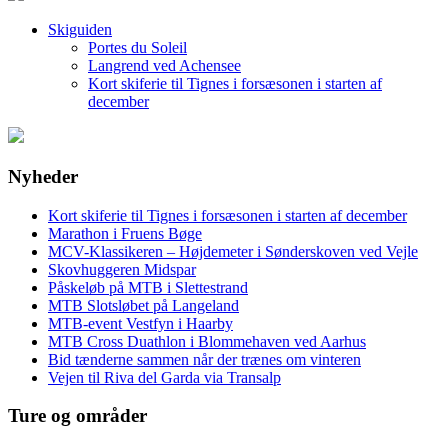
Skiguiden
Portes du Soleil
Langrend ved Achensee
Kort skiferie til Tignes i forsæsonen i starten af
december
Nyheder
Kort skiferie til Tignes i forsæsonen i starten af december
Marathon i Fruens Bøge
MCV-Klassikeren – Højdemeter i Sønderskoven ved Vejle
Skovhuggeren Midspar
Påskeløb på MTB i Slettestrand
MTB Slotsløbet på Langeland
MTB-event Vestfyn i Haarby
MTB Cross Duathlon i Blommehaven ved Aarhus
Bid tænderne sammen når der trænes om vinteren
Vejen til Riva del Garda via Transalp
Ture og områder