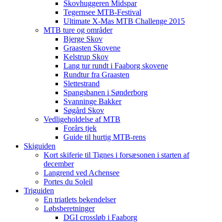
Skovhuggeren Midspar
Tegernsee MTB-Festival
Ultimate X-Mas MTB Challenge 2015
MTB ture og områder
Bjerge Skov
Graasten Skovene
Kelstrup Skov
Lang tur rundt i Faaborg skovene
Rundtur fra Graasten
Slettestrand
Spangsbanen i Sønderborg
Svanninge Bakker
Søgård Skov
Vedligeholdelse af MTB
Forårs tjek
Guide til hurtig MTB-rens
Skiguiden
Kort skiferie til Tignes i forsæsonen i starten af
december
Langrend ved Achensee
Portes du Soleil
Triguiden
En triatlets bekendelser
Løbsberetninger
DGI crossløb i Faaborg